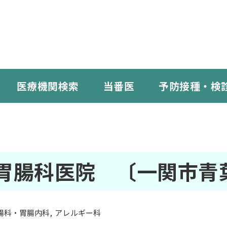
医療機関検索
当番医
予防接種・検
胃腸科医院 〔一関市青
腸科・胃腸内科
アレルギー科