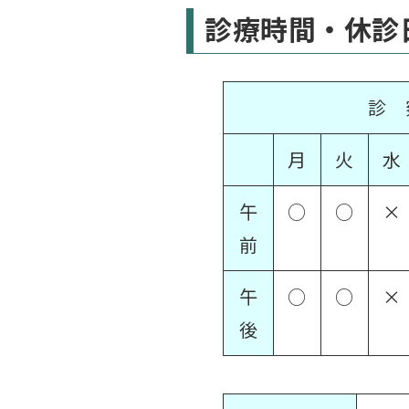
診療時間・休診
診 
月
火
水
午
○
○
×
前
午
○
○
×
後